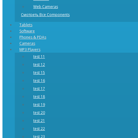
Web Cameras
Смотреть Все Components
Tablets
Software
Phones & PDAs
Cameras
MP3 Players
test 11
test 12
test 15
test 16
test 17
test 18
test 19
test 20
test 21
test 22
test 23